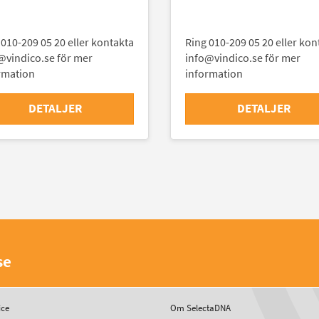
 010-209 05 20 eller kontakta
Ring 010-209 05 20 eller kon
@vindico.se för mer
info@vindico.se för mer
rmation
information
DETALJER
DETALJER
se
ice
Om SelectaDNA