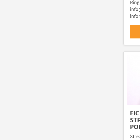
Ring
info
info
FI
ST
PO
Stre