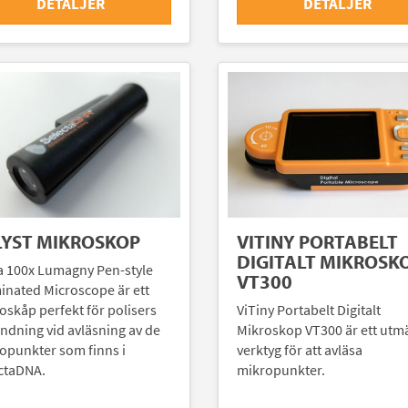
DETALJER
DETALJER
LYST MIKROSKOP
VITINY PORTABELT
DIGITALT MIKROSK
a 100x Lumagny Pen-style
VT300
minated Microscope är ett
oskåp perfekt för polisers
ViTiny Portabelt Digitalt
ndning vid avläsning av de
Mikroskop VT300 är ett utm
opunkter som finns i
verktyg för att avläsa
ctaDNA.
mikropunkter.