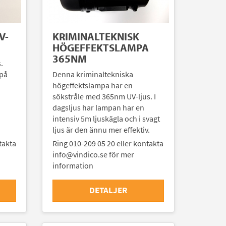
V-
KRIMINALTEKNISK
HÖGEFFEKTSLAMPA
365NM
.
 på
Denna kriminaltekniska
högeffektslampa har en
sökstråle med 365nm UV-ljus. I
dagsljus har lampan har en
intensiv 5m ljuskägla och i svagt
ljus är den ännu mer effektiv.
takta
Ring 010-209 05 20 eller kontakta
info@vindico.se för mer
information
DETALJER