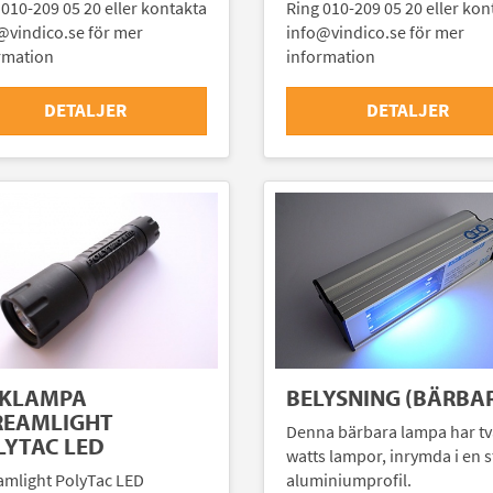
 010-209 05 20 eller kontakta
Ring 010-209 05 20 eller kon
@vindico.se för mer
info@vindico.se för mer
rmation
information
DETALJER
DETALJER
CKLAMPA
BELYSNING (BÄRBA
REAMLIGHT
Denna bärbara lampa har tv
LYTAC LED
watts lampor, inrymda i en s
amlight PolyTac LED
aluminiumprofil.