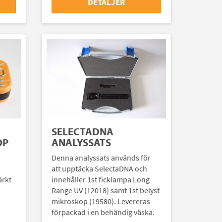
DETALJER
SELECTADNA
OP
ANALYSSATS
Denna analyssats används för
att upptäcka SelectaDNA och
ärkt
innehåller 1st ficklampa Long
Range UV (12018) samt 1st belyst
mikroskop (19580). Levereras
förpackad i en behändig väska.