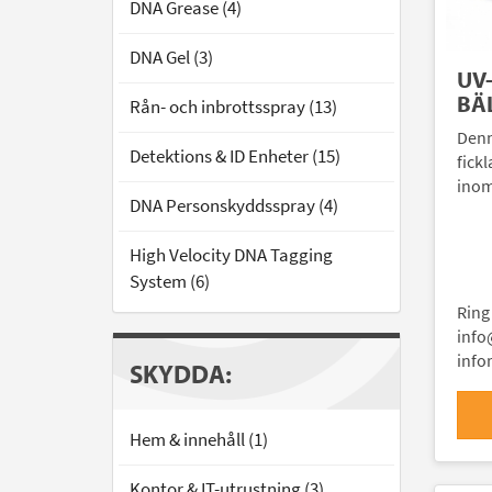
DNA Grease (4)
DNA Gel (3)
UV
BÄ
Rån- och inbrottsspray (13)
Denn
Detektions & ID Enheter (15)
fick
inom
DNA Personskyddsspray (4)
High Velocity DNA Tagging
System (6)
Ring
info
info
SKYDDA:
Hem & innehåll (1)
Kontor & IT-utrustning (3)