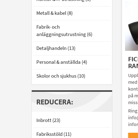
Metall & kabel (8)
Fabrik- och
anläggningsutrustning (6)
Detaljhandeln (13)
FI
Personal & anställda (4)
RA
Uppl
Skolor och sjukhus (10)
med 
kont
på m
REDUCERA:
miss
Ring
info
Inbrott (23)
info
Fabriksstöld (11)