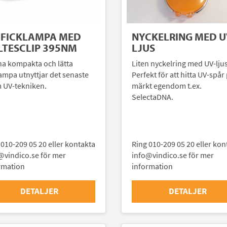
-FICKLAMPA MED
NYCKELRING MED U
LTESCLIP 395NM
LJUS
a kompakta och lätta
Liten nyckelring med UV-ljus
lampa utnyttjar det senaste
Perfekt för att hitta UV-spår
 UV-tekniken.
märkt egendom t.ex.
SelectaDNA.
 010-209 05 20 eller kontakta
Ring 010-209 05 20 eller kon
@vindico.se för mer
info@vindico.se för mer
rmation
information
DETALJER
DETALJER