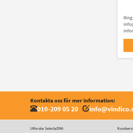
Ring
info
info
Kontakta oss för mer information:
010-209 05 20
info@vindico.
Utforska SelectaDNA
Kundserv