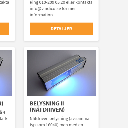
takta
Ring 010-209 05 20 eller kontakta
info@vindico.se för mer
information
DETALJER
R)
BELYSNING II
(NÄTDRIVEN)
å 4
tark
Nätdriven belysning (av samma
typ som 16040) men med en