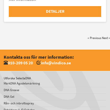
DETALJER
« Previous
Next »
Kontakta oss för mer information:
010-209 05 20
info@vindico.se
Utforska SelectaDNA
MärkDNA Ägodelsmärkning
DNA Grease
DNA Gel
Rån- och inbrottsspray
Detektions & ID Enheter