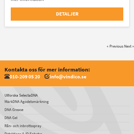
DETALJER
« Previous
Next »
Kontakta oss för mer information:
010-209 05 20
info@vindico.se
Utforska SelectaDNA
MärkDNA Ägodelsmärkning
DNA Grease
DNA Gel
Rån- och inbrottsspray
Detektions & ID Enheter