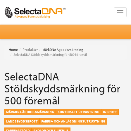
Toggle
naviga
Home
Produkter
MärkDNA Ägodelsmärkning
SelectaDNA Stöldskyddsmärkning för 500 föremål
SelectaDNA
Stöldskyddsmärkning för
500 föremål
MÄRKDNA ÄGODELSMÄRKNING
KONTOR & IT-UTRUSTNING
INBROTT
LANDSBYGDSBROTT
FABRIK- OCH ANLÄGGNINGSUTRUSTNING
FABRIKSSTÖLD
SKOLOR OCH SJUKHUS