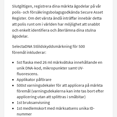
Slutgiltigen, registrera dina märkta ägodelar på vår
polis- och försäkringsbolagsgodkända Secure Asset
Register. Om det värsta ändå inträffar innebär detta
att polis runt om i världen har möjlighet att snabbt
och enkelt identifiera och återlämna dina stulna
ägodelar.
SelectaDNA Stöldskyddsmärkning för 500
föremål inkluderar:
5st flaska med 26 ml märkvätska innehållande en
unik DNA-kod, mikropunkter samt UV-
fluorescens.
Applikator påförare
500st varningsdekaler för att applicera på märkta
föremål (varningsdekalerna kan inte tas bort efter
applicering utan att splittras i småbitar)
1st bruksanvisning
1st medlemskort med märksatsens unika ID-
nummer