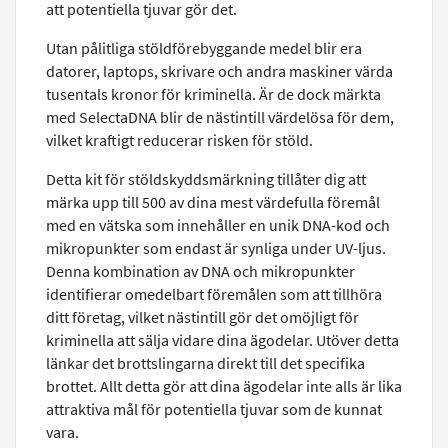
att potentiella tjuvar gör det.
Utan pålitliga stöldförebyggande medel blir era
datorer, laptops, skrivare och andra maskiner värda
tusentals kronor för kriminella. Är de dock märkta
med SelectaDNA blir de nästintill värdelösa för dem,
vilket kraftigt reducerar risken för stöld.
Detta kit för stöldskyddsmärkning tillåter dig att
märka upp till 500 av dina mest värdefulla föremål
med en vätska som innehåller en unik DNA-kod och
mikropunkter som endast är synliga under UV-ljus.
Denna kombination av DNA och mikropunkter
identifierar omedelbart föremålen som att tillhöra
ditt företag, vilket nästintill gör det omöjligt för
kriminella att sälja vidare dina ägodelar. Utöver detta
länkar det brottslingarna direkt till det specifika
brottet. Allt detta gör att dina ägodelar inte alls är lika
attraktiva mål för potentiella tjuvar som de kunnat
vara.