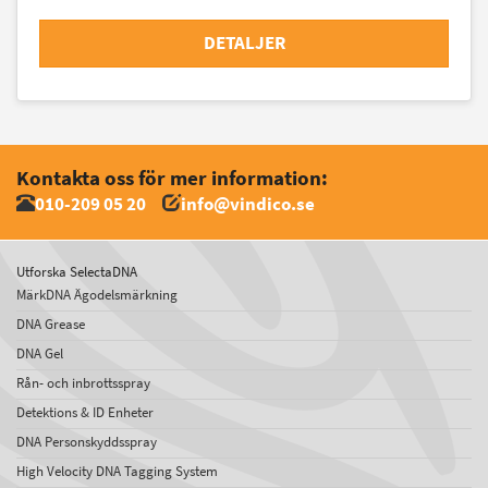
DETALJER
Kontakta oss för mer information:
010-209 05 20
info@vindico.se
Utforska SelectaDNA
MärkDNA Ägodelsmärkning
DNA Grease
DNA Gel
Rån- och inbrottsspray
Detektions & ID Enheter
DNA Personskyddsspray
High Velocity DNA Tagging System